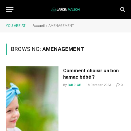
YOU ARE AT:
Accueil
»
AMENAGEMENT
BROWSING:
AMENAGEMENT
Comment choisir un bon
hamac bébé ?
By
FABRICE
18 October 2023
0