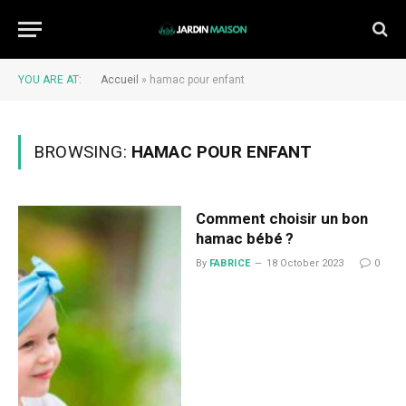
YOU ARE AT:
Accueil
»
hamac pour enfant
BROWSING:
HAMAC POUR ENFANT
Comment choisir un bon
hamac bébé ?
By
FABRICE
18 October 2023
0