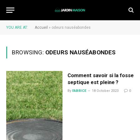
YOU ARE AT:
Accueil
»
odeurs nauséabondes
BROWSING:
ODEURS NAUSÉABONDES
Comment savoir si la fosse
septique est pleine ?
By
FABRICE
18 October 2023
0